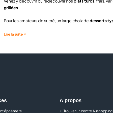
Venez y découvrir ou redécouvrir nos
plats turcs
, frais, v
grillées
.
Pour les amateurs de sucré, un large choix de
desserts typ
A bientôt chez
Cappadoce
!
Lire la suite
ces
À propos
nt éphémère
Trouver un centre Aushopping