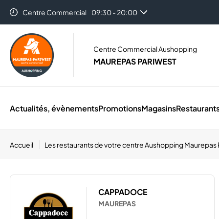
Centre Commercial
09:30 - 20:00
Auchan Maurepas
08:30 - 21:30
Centre Commercial Aushopping
MAUREPAS PARIWEST
Actualités, évènements
Promotions
Magasins
Restaurant
Accueil
Les restaurants de votre centre Aushopping Maurepas
CAPPADOCE
MAUREPAS