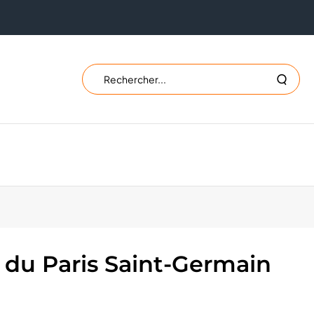
Rechercher
Lancer
sur
la
le
recher
site
 du Paris Saint-Germain