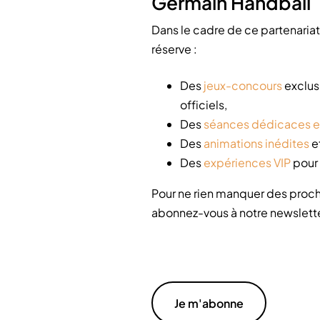
Germain Handball
Dans le cadre de ce partenariat
réserve :
Des
jeux-concours
exclus
officiels,
Des
séances dédicaces e
Des
animations inédites
e
Des
expériences VIP
pour 
Pour ne rien manquer des proch
abonnez-vous à notre newslette
Je m'abonne