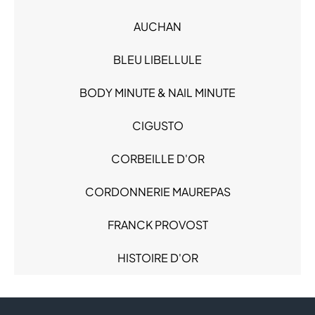
Hypermarché - Drive (1)
AUCHAN
Loisirs - Cadeaux (4)
Produits alimentaires (1)
BLEU LIBELLULE
Sacs & Bagages (1)
BODY MINUTE & NAIL MINUTE
Santé (3)
Services (5)
CIGUSTO
CORBEILLE D'OR
CORDONNERIE MAUREPAS
FRANCK PROVOST
HISTOIRE D'OR
JEFF DE BRUGES