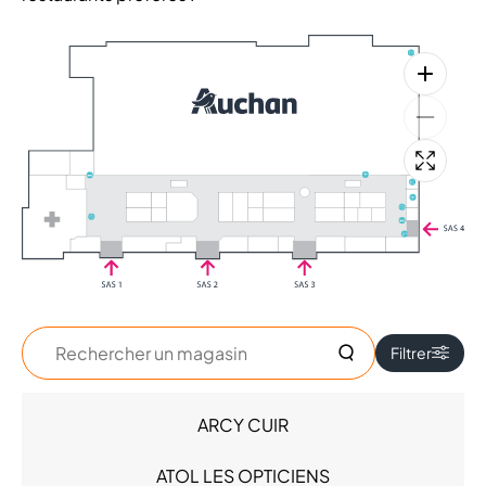
Rechercher
Filtrer
un
magasin
ARCY CUIR
Accessoires - Bijoux (2)
Beauté (9)
ATOL LES OPTICIENS
High Tech (2)