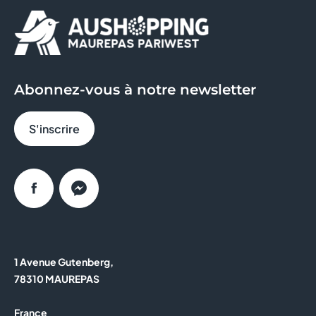
KIKO MILANO
KRYS
LA PHARMACIE BLEUE
Abonnez-vous à notre newsletter
MICROMANIA
S'inscrire
MOD'S HAIR
OHLALA NAILS
Facebook
Messenger
PASSION BEAUTE
PRESSING CLEAN FRANCE
1 Avenue Gutenberg,
PROMOVACANCES
78310 MAUREPAS
TABAC PRESSE LOTO
France