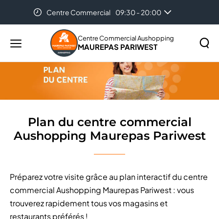
Centre Commercial
09:30 - 20:00
Accueil
Plan du centre commercial Aushopping Maurepas
Pariwest
Centre Commercial Aushopping
MAUREPAS PARIWEST
Menu
principal
Rechercher
Lancer
sur
la
le
recher
site
Plan du centre commercial
Aushopping Maurepas Pariwest
Préparez votre visite grâce au plan interactif du centre
commercial Aushopping Maurepas Pariwest : vous
trouverez rapidement tous vos magasins et
restaurants préférés !