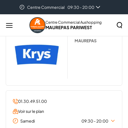
Centre Commercial
09:30 - 20:00
Accueil
...
KRYS
Centre Commercial Aushopping
MAUREPAS PARIWEST
Menu
KRYS
principal
Rechercher
MAUREPAS
Lancer
sur
la
le
recher
site
01.30.49.51.00
Voir sur le plan
Samedi
09:30 - 20:00