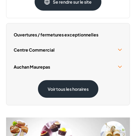
Se rendre sur le site
Mardi
09:00 - 20:00
Mercredi
09:00 - 20:00
Jeudi
09:00 - 20:00
Vendredi
09:00 - 20:00
Ouvertures / fermetures exceptionnelles
Dimanche
Fermé
Centre Commercial
Samedi 15 Août
09:30 - 18:30
Auchan Maurepas
Samedi 15 Août
08:30 - 19:30
Voir tous les horaires