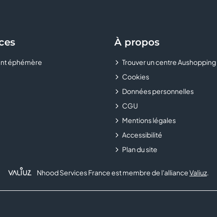
ces
À propos
nt éphémère
Trouver un centre Aushopping
Cookies
Données personnelles
CGU
Mentions légales
Accessibilité
Plan du site
Nhood Services France est membre de l'alliance
Valiuz
.