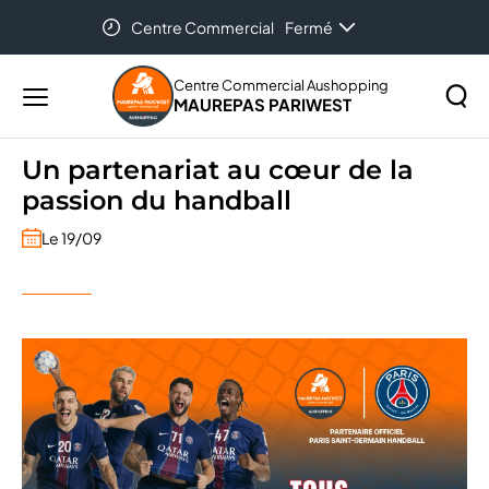
Centre Commercial
Fermé
Accueil
...
Un partenariat au cœur de la passion du
Auchan Maurepas
09:00 - 12:30
handball
Centre Commercial Aushopping
MAUREPAS PARIWEST
Menu
principal
Rechercher
Un partenariat au cœur de la
Lancer
sur
passion du handball
la
le
recher
site
Le 19/09