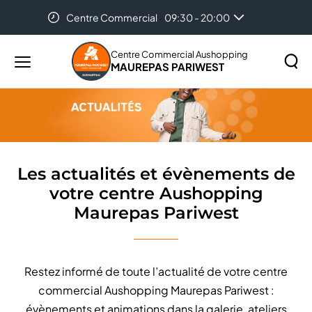
Centre Commercial
09:30 - 20:00
Accueil
Les actualités et évènements de votre centre
Aushopping Maurepas Pariwest
Centre Commercial Aushopping
MAUREPAS PARIWEST
Menu
principal
Rechercher
Lancer
sur
la
le
recher
site
Les actualités et évènements de
votre centre Aushopping
Maurepas Pariwest
Restez informé de toute l’actualité de votre centre
commercial Aushopping Maurepas Pariwest :
évènements et animations dans la galerie, ateliers